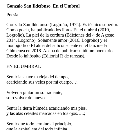
Gonzalo San Ildefonso. En el Umbral
Poesía
Gonzalo San Ildefonso (Logroño, 1975). Es técnico superior.
Como poeta, ha publicado los libros En el umbral (2010,
Logroño), La piel de la cordura (Ediciones del 4 de Agosto,
2014, Logroño), Solamente amor (2016, Logroño) y el
monográfico El alma del subconsciente en el fanzine la
Chimenea en 2018. Acaba de publicar su último poemario
Desde lo inhóspito (Editorial R de rarezas).
EN EL UMBRAL
Sentir la suave madeja del tiempo,
acariciando sus velos por mi cuerpo…;
Volver a pintar un sol radiante,
solo volver de nuevo….;
Sentir la tierra húmeda acariciando mis pies,
y las alas celestes marcadas en los ojos…..;
Sentir que todo termino al principio,
que la espiral era del todo infinita