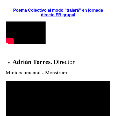
Poema Colectivo al modo "tralará" en jornada
directo FB grupal
Adrián Torres.
Director
Minidocumental - Monstrum